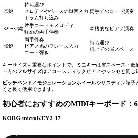
持ち運び
25鍵
メロディやベースの単音入力
両手でのコード演奏
ドラム打ち込み
片手コード＋メロディ
32〜37鍵
本格的なピアノ演奏
軽めの両手伴奏
両手伴奏
持ち運び
49鍵
ピアノ系のフレーズ入力
机上での省スペース
コード弾き
キーサイズも重要なポイントで、
ミニキー
は省スペース・低
一方の
フルサイズ
はアコースティックピアノやシンセと同じ
ピッチベンド／モジュレーションホイール
やサスティン端子
くと長く活用できます。
初心者におすすめのMIDIキーボード：
KORG microKEY2-37