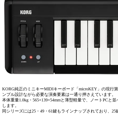
KORG純正のミニキーMIDIキーボード「microKEY」
ンプル設計ながら必要な演奏要素は一通り押さえています。
本体重量1.0kg・565×139×54mmと薄型軽量で、ノートPC
します。
同シリーズには25・49・61鍵もラインナップされており、