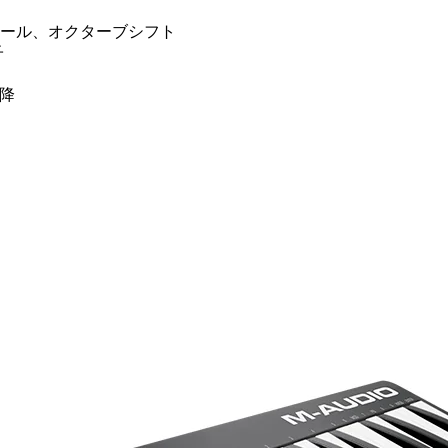
ール、オクターブシフト
子
以降