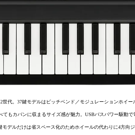
の現行第2世代。37鍵モデルはピッチベンド／モジュレーション
と並べてもカバンに収まるサイズ感が魅力。USBバスパワー駆動で電源不要
25鍵モデルだけは省スペース化のためホイールの代わりに4方