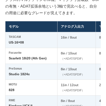
の有無・ADAT拡張余地という3軸で見比べると、自分
の用途に必要なグレードが見えてきます。
モデル
アナログ入出力
マイ
TASCAM
16in / 8out
8基
US-16×08
Focusrite
8in / 10out
8基
Scarlett 18i20 (4th Gen)
（+ADAT/SPDIF）
PreSonus
8in / 10out
8基
Studio 1824c
（+ADAT/SPDIF）
MOTU
11in / 12out
2基
828
（+ADAT/SPDIF）
RME
8in / 8out
4基
Fireface UCX II