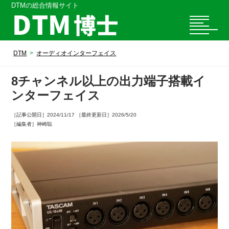
DTMの総合情報サイト
DTM
オーディオインターフェイス
8チャンネル以上の出力端子搭載イ
ンターフェイス
［記事公開日］2024/11/17 ［最終更新日］2026/5/20
［編集者］神崎聡