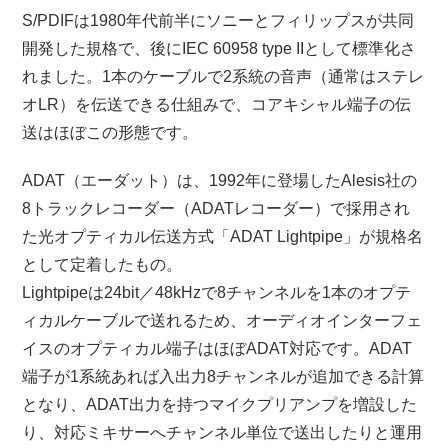
S/PDIFは1980年代前半にソニーとフィリップスが共同
開発した規格で、後にIEC 60958 type IIとして標準化さ
れました。1本のケーブルで2系統の音声（通常はステレ
オLR）を伝送できる仕組みで、コアキシャル端子の伝
送はほぼこの形態です。
ADAT（エーダット）は、1992年に登場したAlesis社の
8トラックレコーダー（ADATレコーダー）で採用され
た光オプティカル伝送方式「ADAT Lightpipe」が規格名
として定着したもの。
Lightpipeは24bit／48kHzで8チャンネルを1本のオプテ
ィカルケーブルで送れるため、オーディオインターフェ
イスのオプティカル端子はほぼADAT対応です。ADAT
端子が1系統あれば入出力8チャンネルが追加できる計算
となり、ADAT出力を持つマイクプリアンプを増設した
り、対応ミキサーへチャンネル単位で送出したりと運用