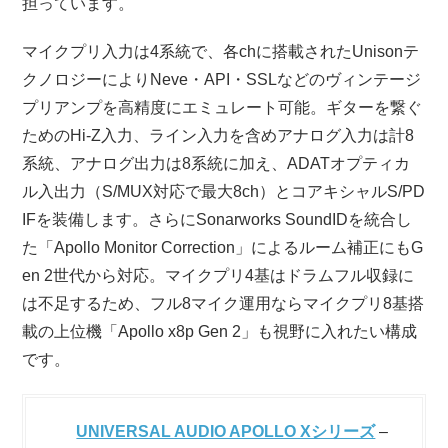
担っています。
マイクプリ入力は4系統で、各chに搭載されたUnisonテ
クノロジーによりNeve・API・SSLなどのヴィンテージ
プリアンプを高精度にエミュレート可能。ギターを繋ぐ
ためのHi-Z入力、ライン入力を含めアナログ入力は計8
系統、アナログ出力は8系統に加え、ADATオプティカ
ル入出力（S/MUX対応で最大8ch）とコアキシャルS/PD
IFを装備します。さらにSonarworks SoundIDを統合し
た「Apollo Monitor Correction」によるルーム補正にもG
en 2世代から対応。マイクプリ4基はドラムフル収録に
は不足するため、フル8マイク運用ならマイクプリ8基搭
載の上位機「Apollo x8p Gen 2」も視野に入れたい構成
です。
UNIVERSAL AUDIO APOLLO Xシリーズ
–