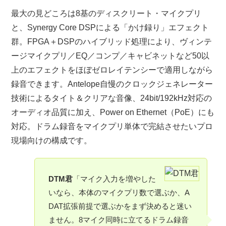
最大の見どころは8基のディスクリート・マイクプリ
と、Synergy Core DSPによる「かけ録り」エフェクト
群。FPGA＋DSPのハイブリッド処理により、ヴィンテ
ージマイクプリ／EQ／コンプ／キャビネットなど50以
上のエフェクトをほぼゼロレイテンシーで適用しながら
録音できます。Antelope自慢のクロックジェネレーター
技術によるタイト＆クリアな音像、24bit/192kHz対応の
オーディオ品質に加え、Power on Ethernet（PoE）にも
対応。ドラム録音をマイクプリ単体で完結させたいプロ
現場向けの構成です。
DTM君
「マイク入力を増やした
いなら、本体のマイクプリ数で選ぶか、A
DAT拡張前提で選ぶかをまず決めると迷い
ません。8マイク同時に立てるドラム録音