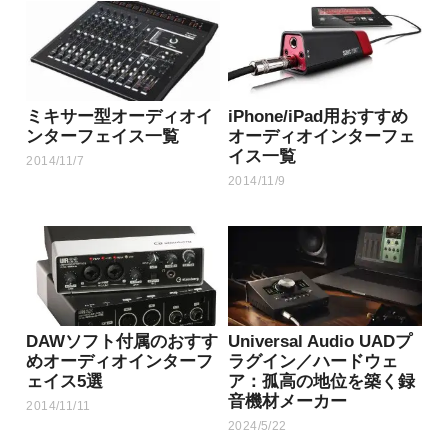
ミキサー型オーディオイ
iPhone/iPad用おすすめ
ンターフェイス一覧
オーディオインターフェ
イス一覧
2014/11/7
2014/11/9
DAWソフト付属のおすす
Universal Audio UADプ
めオーディオインターフ
ラグイン／ハードウェ
ェイス5選
ア：孤高の地位を築く録
音機材メーカー
2014/11/11
2024/5/22