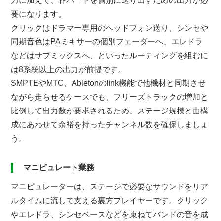
力に加えて、各パートを個別に送り出すための出力が必
要になります。
クリックはドラマー専用のヘッドフォン送り、シンセや
同期音色はPAミキサーの個別フェーダーへ、エレドラ
などはサブミックスへ、といったルーティングを組むに
は8系統以上の出力が前提です。
SMPTEやMTC、Abletonのlink機能で他機材と同期させ
ながら走らせるケースでも、フリーズトラックの増加と
比例して出力数が要求されるため、ステージ規模と曲構
成にあわせて余裕を持ったチャンネル数を確保しましょ
う。
マニピュレート業務
マニピュレーターは、ステージで必要なサウンドをリア
ルタイムに流して支える裏方プレイヤーです。クリック
やエレドラ、シンセベースなどを束ねてバンドの音を成