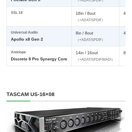
（+ADAT/SPDIF）
SSL 18
18in / 8out
4基
（+ADAT/SPDIF）
Universal Audio
8in / 8out
4基（
Apollo x8 Gen 2
（+ADAT/SPDIF）
Antelope
14in / 16out
8基
Discrete 8 Pro Synergy Core
（+ADAT/SPDIF/MADI）
TASCAM US-16×08