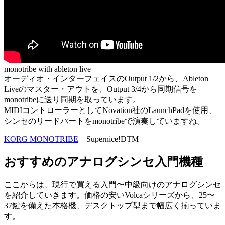
monotribe with ableton live
オーディオ・インターフェイスのOutput 1/2から、Ableton
Liveのマスター・アウトを、Output 3/4から同期信号を
monotribeに送り同期を取っています。
MIDIコントローラーとしてNovation社のLaunchPadを使用、
シンセのリードパートをmonotribeで演奏していますね。
KORG MONOTRIBE
– Supernice!DTM
おすすめのアナログシンセ入門機種
ここからは、現行で買える入門〜中級向けのアナログシンセ
を紹介していきます。価格の安いVolcaシリーズから、25〜
37鍵を備えた本格機、デスクトップ型まで幅広く揃っていま
す。