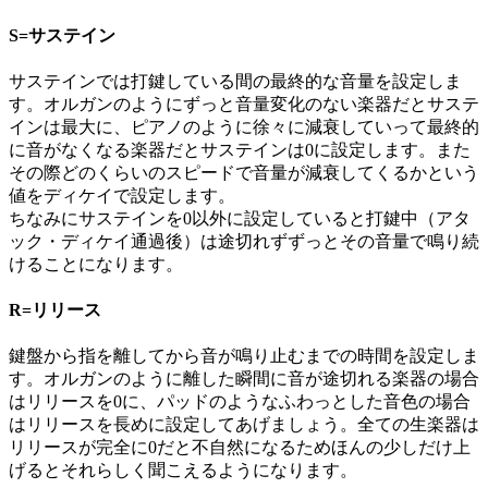
S=サステイン
サステインでは打鍵している間の最終的な音量を設定しま
す。オルガンのようにずっと音量変化のない楽器だとサステ
インは最大に、ピアノのように徐々に減衰していって最終的
に音がなくなる楽器だとサステインは0に設定します。また
その際どのくらいのスピードで音量が減衰してくるかという
値をディケイで設定します。
ちなみにサステインを0以外に設定していると打鍵中（アタ
ック・ディケイ通過後）は途切れずずっとその音量で鳴り続
けることになります。
R=リリース
鍵盤から指を離してから音が鳴り止むまでの時間を設定しま
す。オルガンのように離した瞬間に音が途切れる楽器の場合
はリリースを0に、パッドのようなふわっとした音色の場合
はリリースを長めに設定してあげましょう。全ての生楽器は
リリースが完全に0だと不自然になるためほんの少しだけ上
げるとそれらしく聞こえるようになります。