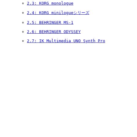
2.3: KORG monologue
2.4: KORG minilogueシリーズ
2.5: BEHRINGER MS-1
2.6: BEHRINGER ODYSSEY
2.7: IK Multimedia UNO Synth Pro