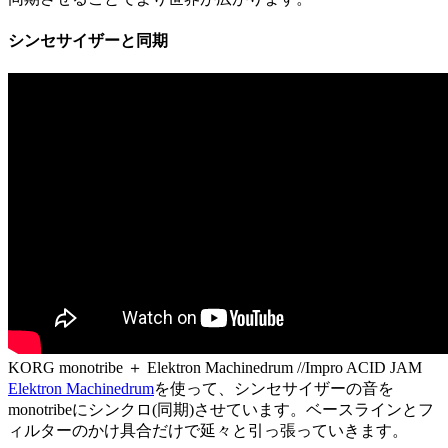
シンセサイザーと同期
KORG monotribe ＋ Elektron Machinedrum //Impro ACID JAM
Elektron Machinedrum
を使って、シンセサイザーの音を
monotribeにシンクロ(同期)させています。ベースラインとフ
ィルターのかけ具合だけで延々と引っ張っていきます。