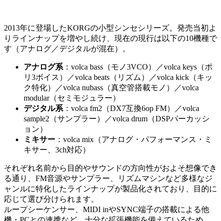
2013年に登場したKORGの小型シンセシリーズ。発売当初よ
りラインナップを増やし続け、現在の現行は以下の10機種で
す（アナログ／デジタルが混在）。
アナログ系
：volca bass（モノ3VCO）／volca keys（ポ
リ3ボイス）／volca beats（リズム）／volca kick（キッ
ク特化）／volca nubass（真空管搭載モノ）／volca
modular（セミモジュラー）
デジタル系
：volca fm2（DX7互換6op FM）／volca
sample2（サンプラー）／volca drum（DSPパーカッシ
ョン）
ミキサー
：volca mix（アナログ・パフォーマンス・ミ
キサー、3ch対応）
それぞれ名前から目的やサウンドの方向性がおよそ想像でき
る通り、FM音源やサンプラー、リズムマシンなど多様なジ
ャンルに特化したラインナップが製品化されており、目的に
応じて選び分けられます。
ループシーケンサー、MIDI inやSYNC端子の搭載による他
機・PCとの連携など、十分な拡張機能を備えているため、