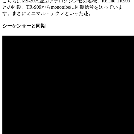
こちらはMS-20と並ぶアナログシンセの名機、Roland TR909
との同期。TR-909からmonotribeに同期信号を送っていま
す。まさにミニマル・テクノといった趣。
シーケンサーと同期