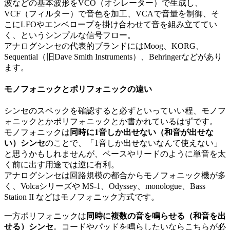
波などの基本波形をVCO（オシレーター）で生成し、
VCF（フィルター）で音色を加工、VCAで音量を制御、そ
こにLFOやエンベロープを掛け合わせて音を組み立ててい
く、というシンプルな信号フロー。
アナログシンセの代表的ブランドにはMoog、KORG、
Sequential（旧Dave Smith Instruments）、Behringerなどがあり
ます。
モノフォニックとポリフォニックの違い
シンセのスペックを確認すると必ずといっていい程、モノフ
ォニックとかポリフォニックとか書かれているはずです。
モノフォニックは
同時に1音しか出せない（和音が出せな
い）シンセ
のことで、「1音しか出せないなんて使えない」
と思うかもしれませんが、ベースやリードのように単音を太
く前に出す用途では逆に有利。
アナログシンセは回路規模の都合からモノフォニック機が多
く、Volcaシリーズや MS-1、Odyssey、monologue、Bass
Station II などはモノフォニック方式です。
一方ポリフォニックは
同時に複数の音を鳴らせる（和音を出
せる）シンセ
。コードやパッドを鳴らしたいならこちらが必