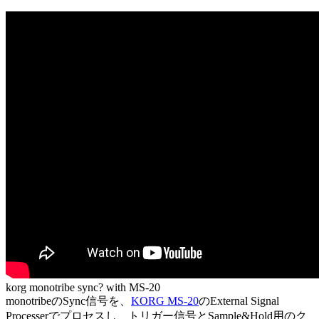
korg monotribe sync? with MS-20
monotribeのSync信号を、
KORG MS-20
のExternal Signal
Processerでプロセスし、トリガー信号とSample&Hold用のク