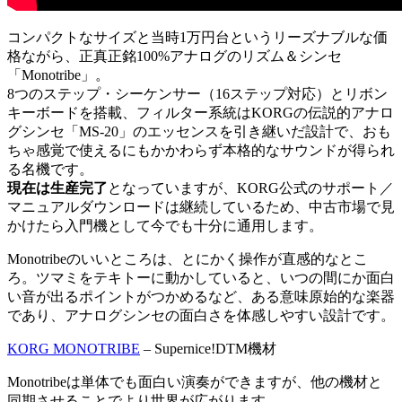
コンパクトなサイズと当時1万円台というリーズナブルな価
格ながら、正真正銘100%アナログのリズム＆シンセ
「Monotribe」。
8つのステップ・シーケンサー（16ステップ対応）とリボン
キーボードを搭載、フィルター系統はKORGの伝説的アナロ
グシンセ「MS-20」のエッセンスを引き継いだ設計で、おも
ちゃ感覚で使えるにもかかわらず本格的なサウンドが得られ
る名機です。
現在は生産完了
となっていますが、KORG公式のサポート／
マニュアルダウンロードは継続しているため、中古市場で見
かけたら入門機として今でも十分に通用します。
Monotribeのいいところは、とにかく操作が直感的なとこ
ろ。ツマミをテキトーに動かしていると、いつの間にか面白
い音が出るポイントがつかめるなど、ある意味原始的な楽器
であり、アナログシンセの面白さを体感しやすい設計です。
KORG MONOTRIBE
– Supernice!DTM機材
Monotribeは単体でも面白い演奏ができますが、他の機材と
同期させることでより世界が広がります。