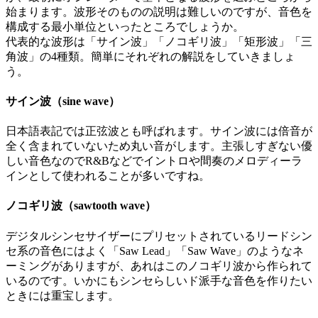
始まります。波形そのものの説明は難しいのですが、音色を
構成する最小単位といったところでしょうか。
代表的な波形は「サイン波」「ノコギリ波」「矩形波」「三
角波」の4種類。簡単にそれぞれの解説をしていきましょ
う。
サイン波（sine wave）
日本語表記では正弦波とも呼ばれます。サイン波には倍音が
全く含まれていないため丸い音がします。主張しすぎない優
しい音色なのでR&Bなどでイントロや間奏のメロディーラ
インとして使われることが多いですね。
ノコギリ波（sawtooth wave）
デジタルシンセサイザーにプリセットされているリードシン
セ系の音色にはよく「Saw Lead」「Saw Wave」のようなネ
ーミングがありますが、あれはこのノコギリ波から作られて
いるのです。いかにもシンセらしいド派手な音色を作りたい
ときには重宝します。