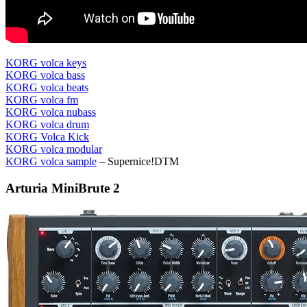
KORG volca keys
KORG volca bass
KORG volca beats
KORG volca fm
KORG volca nubass
KORG volca drum
KORG Volca Kick
KORG volca modular
KORG volca sample
– Supernice!DTM
Arturia MiniBrute 2