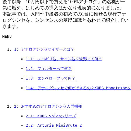
後半以降「10万円以下で買える100%アナログ」の名機が一
気に増え、はじめての導入はかなり現実的になりました。
本記事では、入門〜中級者の初めての1台に推せる現行アナ
ログシンセを、シンセシスの基礎知識とあわせて紹介してい
きます。
MENU
1: アナログシンセサイザーとは？
1.1: ノコギリ波、サイン波？波形って何？
1.2: フィルターって何？
1.3: エンベロープって何？
1.4: アナログシンセで何ができるの？KORG Monotrib
2: おすすめのアナログシンセ入門機種
2.1: KORG volcaシリーズ
2.2: Arturia MiniBrute 2