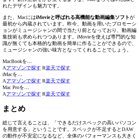
れたデザインも魅力です。
また、Macには
iMovieと呼ばれる高機能な動画編集ソフト
が
最初から内蔵されています。昨今、動画を用いたプロモーシ
ョンがミュージシャンの間で当たり前となっており、動画編
集技術も求められつつあります。iMovieを使えば専門的な知
識が無くても本格的な動画を簡単に作ることができるので、
ミュージシャンの強い味方となってくれることでしょう。
MacBookを…
A
アマゾンで探す
R
楽天で探す
iMacを…
A
アマゾンで探す
R
楽天で探す
Mac Proを…
A
アマゾンで探す
R
楽天で探す
まとめ
総じて言えることは、「できるだけスペックの高いパソコン
を用意する」ということです。スペックが不足するとDAW
の動作が不安定になるなど、全体のパフォーマンスも大きく