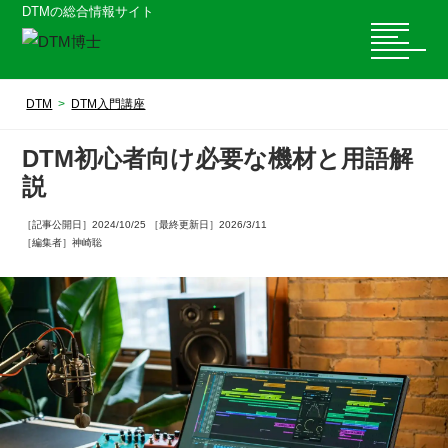
DTMの総合情報サイト
DTM
DTM入門講座
DTM初心者向け必要な機材と用語解
説
［記事公開日］2024/10/25 ［最終更新日］2026/3/11
［編集者］神崎聡